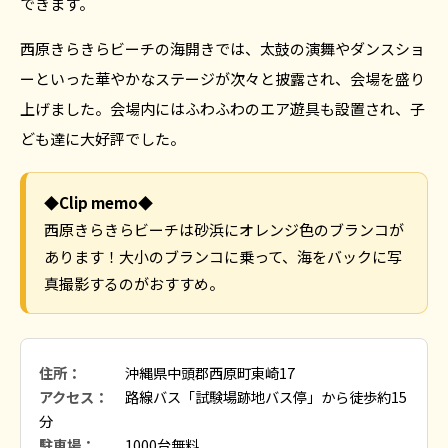
できます。
西原きらきらビーチの海開きでは、太鼓の演舞やダンスショ
ーといった華やかなステージが次々と披露され、会場を盛り
上げました。会場内にはふわふわのエア遊具も設置され、子
ども達に大好評でした。
◆Clip memo◆
西原きらきらビーチは砂浜にオレンジ色のブランコが
あります！大小のブランコに乗って、海をバックに写
真撮影するのがおすすめ。
住所：
沖縄県中頭郡西原町東崎17
アクセス：
路線バス「試験場跡地バス停」から徒歩約15
分
駐車場：
1000台無料