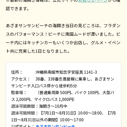
認できます。
あざまサンサンビーチの海開き当日の見どころは、フラダン
スのパフォーマンス！ビーチに南国ムードが漂いました。ビ
ーチ内にはキッチンカーもいくつか出店し、グルメ・イベン
ト共に充実した1日となりました。
住所：
沖縄県南城市知念字安座真 1141-3
アクセス：
38番、338番志喜屋線に乗車し、あざまサン
サンビーチ入口バス停から徒歩約5分
駐車場：
（普通乗用車 500円、バイク 100円、大型バ
ス 2,000円、マイクロバス 1,000円）
遊泳可能期間：
海開き〜10月中
遊泳可能時間：
【7月1日～8月31日】10:00〜18:00、【7月
1日～8月31日以外の期間】10:00〜17:00
公式サイト：
あざまサンサンビーチ