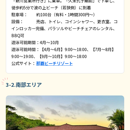
「新川営業所行き」に乗車。「久米孔子廟前」で下車し、
徒歩約5分で波の上ビーチ（若狭側）に到着
駐車場：
約100台（有料・1時間300円〜）
設備：
売店、トイレ、コインシャワー、更衣室、コ
インロッカー完備、パラソルやビーチチェアのレンタル、
BBQ可
遊泳可能期間：
4月〜10月
遊泳可能時間：
【4月～6月】9:00～18:00、【7月～8月】
9:00～19:00、【9月～10月】9:00～18:00
公式サイト：
那覇ビーチリゾート
3-2.南部エリア