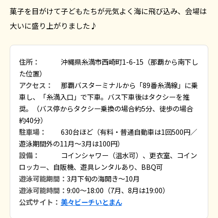
菓子を目がけて子どもたちが元気よく海に飛び込み、会場は
大いに盛り上がりました♪
住所：
沖縄県糸満市西崎町1-6-15（那覇から南下し
た位置）
アクセス：
那覇バスターミナルから「89番糸満線」に乗
車し、「糸満入口」で下車。バス下車後はタクシーを推
奨。（バス停からタクシー乗換の場合約5分、徒歩の場合
約40分）
駐車場：
630台ほど（有料・普通自動車は1回500円／
遊泳期間外の11月～3月は100円）
設備：
コインシャワー（温水可）、更衣室、コイン
ロッカー、自販機、遊具レンタルあり、BBQ可
遊泳可能期間：
3月下旬の海開き〜10月
遊泳可能時間：
9:00～18:00（7月、8月は19:00）
公式サイト：
美々ビーチいとまん