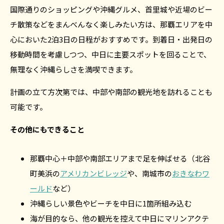
国際通りのショッピングや沖縄グルメ、首里城や近場のビー
チ散策などをまんべんなく楽しみたい方は、那覇エリアを中
心においた2泊3日の日程がおすすめです。到着日・出発日の
移動時間を考慮しつつ、中日に主要スポットを回ることで、
無理なく沖縄らしさを満喫できます。
計画の立て方次第では、中部や南部の観光地を訪れることも
可能です。
その他にもできること
那覇中心＋中部や南部エリアまで足を伸ばせる（北谷
町美浜の
アメリカンビレッジ
や、南城市の
おきなわワ
ールド
など）
沖縄らしい景色やビーチを中日に1箇所組み込む
海が目的なら、他の観光を控えて中日にマリンアクテ