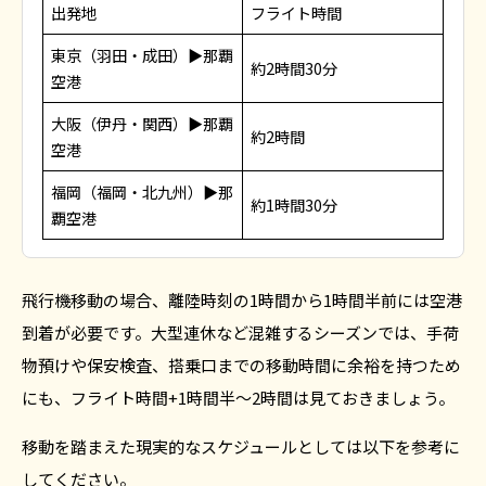
出発地
フライト時間
東京（羽田・成田）▶︎那覇
約2時間30分
空港
大阪（伊丹・関西）▶︎那覇
約2時間
空港
福岡（福岡・北九州）▶︎那
約1時間30分
覇空港
飛行機移動の場合、離陸時刻の1時間から1時間半前には空港
到着が必要です。大型連休など混雑するシーズンでは、手荷
物預けや保安検査、搭乗口までの移動時間に余裕を持つため
にも、フライト時間+1時間半〜2時間は見ておきましょう。
移動を踏まえた現実的なスケジュールとしては以下を参考に
してください。