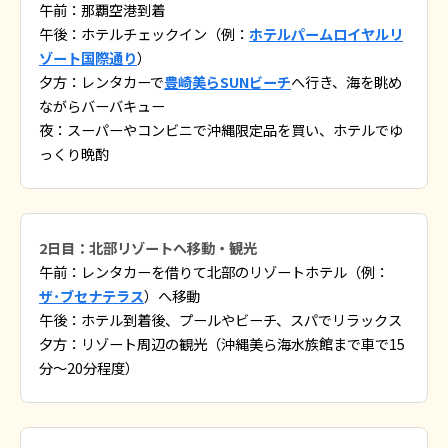
午前：那覇空港到着
午後：ホテルチェックイン（例：
ホテルパームロイヤルリ
ゾート国際通り
）
夕方：レンタカーで
豊崎美らSUNビーチ
へ行き、海を眺め
ながらバーバキュー
夜：スーパーやコンビニで沖縄限定品を買い、ホテルでゆ
っくり晩酌
2日目：北部リゾートへ移動・観光
午前：レンタカーを借りて北部のリゾートホテル（例：
ザ･ブセナテラス
）へ移動
午後：ホテル到着後、プールやビーチ、スパでリラックス
夕方：リゾート周辺の観光（沖縄美ら海水族館まで車で15
分〜20分程度）