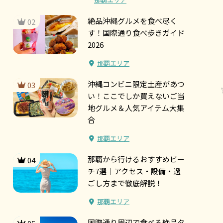
絶品沖縄グルメを食べ尽く
02
す！国際通り食べ歩きガイド
2026
那覇エリア
沖縄コンビニ限定土産があつ
03
い！ここでしか買えないご当
地グルメ＆人気アイテム大集
合
那覇エリア
那覇から行けるおすすめビー
04
チ7選｜アクセス・設備・過
ごし方まで徹底解説！
那覇エリア
国際通り周辺で食べる絶品タ